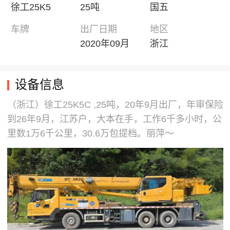
徐工25K5
25吨
国五
车牌
出厂日期
地区
2020年09月
浙江
设备信息
（浙江）徐工25K5C ,25吨，20年9月出厂，年审保险
到26年9月，江苏户，大本在手，工作6千多小时，公
里数1万6千公里，30.6万包提档。丽萍～